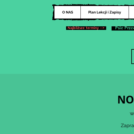
O NAS
Plan Lekcji i Zapisy
Najbliższe terminy -->
Psie Prze
NO
w
Zapra