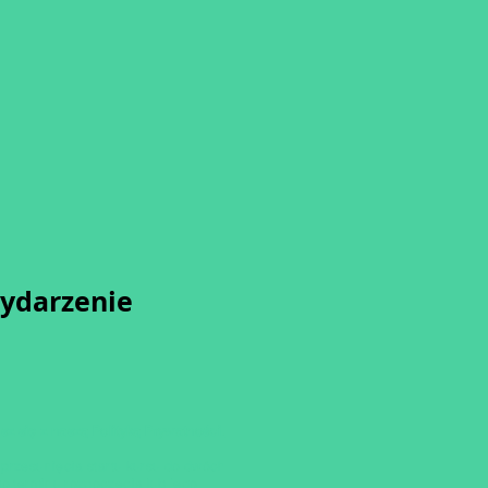
wydarzenie
sz się z naszą
Polityką Prywatności.
przesunięcia startu kursu do dwóch
o terminu rozpoczęcia lub jego