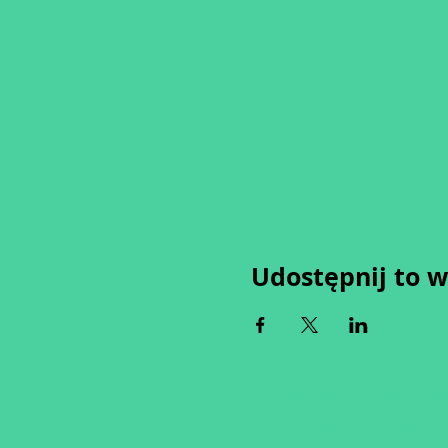
Udostępnij to 
Wypełniając formularz zgadza
Zastrzegamy sobie możliwość 
tygodni od proponowaneg