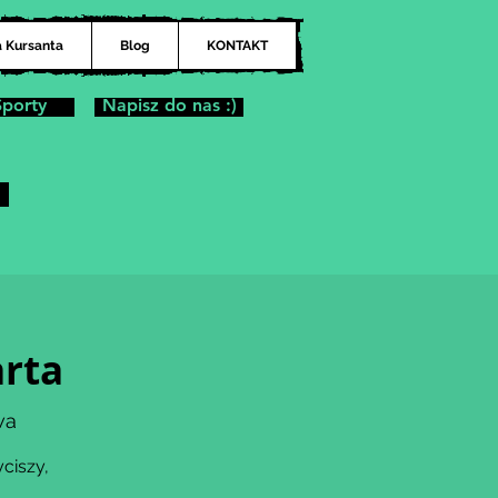
a Kursanta
Blog
KONTAKT
Sporty
Napisz do nas :)
rta
wa
ciszy,