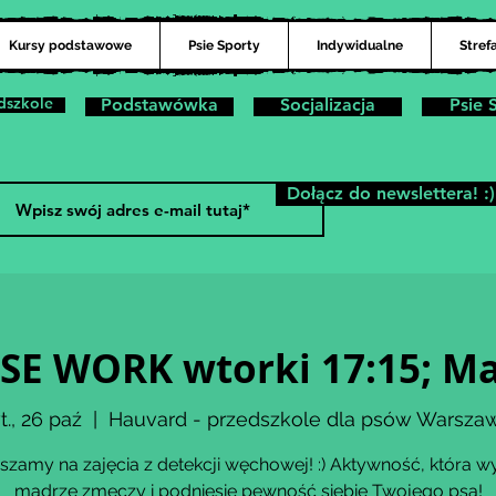
Kursy podstawowe
Psie Sporty
Indywidualne
Stref
dszkole
Podstawówka
Socjalizacja
Psie 
Dołącz do newslettera! :)
SE WORK wtorki 17:15; Ma
t., 26 paź
  |  
Hauvard - przedszkole dla psów Warsza
szamy na zajęcia z detekcji węchowej! :) Aktywność, która wy
mądrze zmęczy i podniesie pewność siebie Twojego psa!