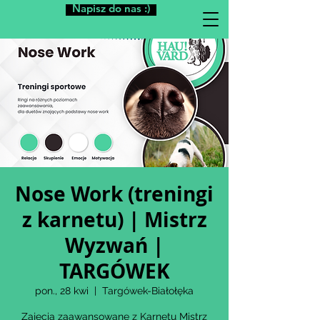
Napisz do nas :)
Nose Work (treningi
z karnetu) | Mistrz
Wyzwań |
TARGÓWEK
pon., 28 kwi
  |  
Targówek-Białołęka
Zajęcia zaawansowane z Karnetu Mistrz