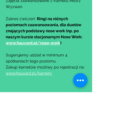
Zajęcia zaawansowane z Karnetu Mistrz 
Wyzwań.
Zakres ćwiczeń: 
Ringi na różnych 
poziomach zaawansowania, dla duetów 
znających podstawy nose work (np. po 
naszym kursie stacjonarnym Nose Work: 
www.hauvard.pl/nose-work
)
Sugerujemy udział w minimum 4 
spotkaniach tego poziomu.
Zakup karnetów możliwy po rejestracji na: 
www.hauvard.pl/karnety
Udostępnij to wydarzenie