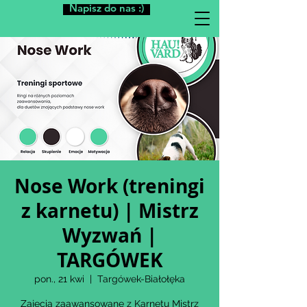
Napisz do nas :)
Nose Work (treningi
z karnetu) | Mistrz
Wyzwań |
TARGÓWEK
pon., 21 kwi
  |  
Targówek-Białołęka
Zajęcia zaawansowane z Karnetu Mistrz