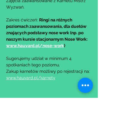
Zajęcia zaawansowane z Karnetu Mistrz 
Wyzwań.
Zakres ćwiczeń: 
Ringi na różnych 
poziomach zaawansowania, dla duetów 
znających podstawy nose work (np. po 
naszym kursie stacjonarnym Nose Work: 
www.hauvard.pl/nose-work
)
Sugerujemy udział w minimum 4 
spotkaniach tego poziomu.
Zakup karnetów możliwy po rejestracji na: 
www.hauvard.pl/karnety
Udostępnij to wydarzenie