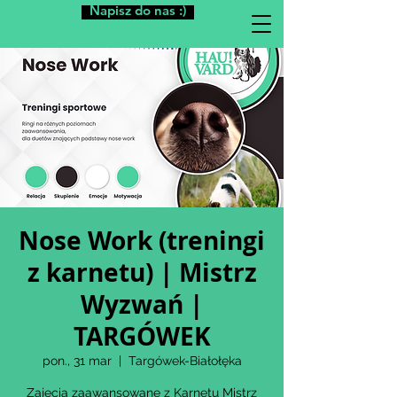
Napisz do nas :)
Nose Work (treningi
z karnetu) | Mistrz
Wyzwań |
TARGÓWEK
pon., 31 mar
  |  
Targówek-Białołęka
Zajęcia zaawansowane z Karnetu Mistrz