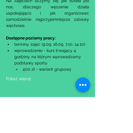
Na zajęciach uczymy się, jak działa psi 
nos, dlaczego węszenie działa 
uspokajająco i jak organizować 
samodzielnie najprzyjemniejsze zabawy 
węchowe.
Dostępne poziomy pracy:
terminy zajęć (9.09, 16.09, 7.10, 14.10)
wprowadzenie - kurs trwający 4 
godziny, na którym wprowadzamy 
podstawy sportu
400 zł - wariant grupowy​
Pokaż więcej
Udostępnij to wydarzenie