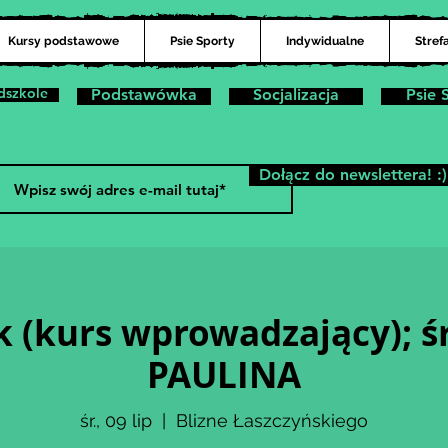
Kursy podstawowe
Psie Sporty
Indywidualne
Stref
dszkole
Podstawówka
Socjalizacja
Psie 
Dołącz do newslettera! :)
 (kurs wprowadzający); śr
PAULINA
śr., 09 lip
  |  
Blizne Łaszczyńskiego