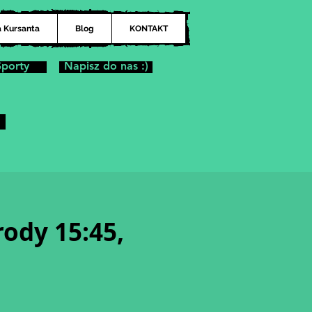
a Kursanta
Blog
KONTAKT
Sporty
Napisz do nas :)
ody 15:45,