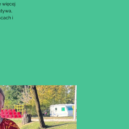
 więcej
ktywa,
cach i