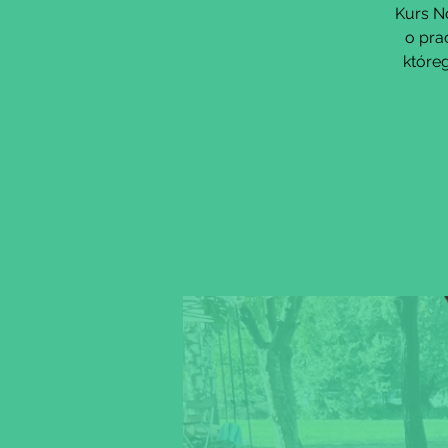
Kurs N
o pra
które