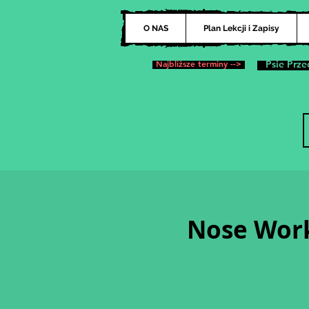
O NAS
Plan Lekcji i Zapisy
Najbliższe terminy -->
Psie Prze
Nose Work