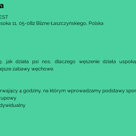
ja
CEST
soka 11, 05-082 Blizne Łaszczyńskiego, Polska
, jak działa psi nos, dlaczego węszenie działa uspokaj
iejsze zabawy węchowe.
trwający 4 godziny, na którym wprowadzamy podstawy spor
grupowy​
indywidualny