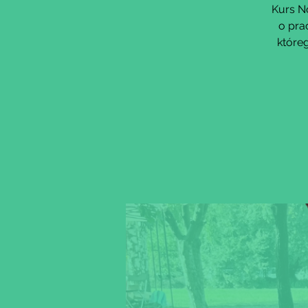
Kurs N
o pra
które