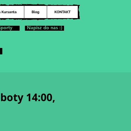
a Kursanta
Blog
KONTAKT
Sporty
Napisz do nas :)
boty 14:00,