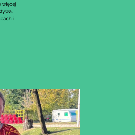
 więcej
ktywa,
cach i