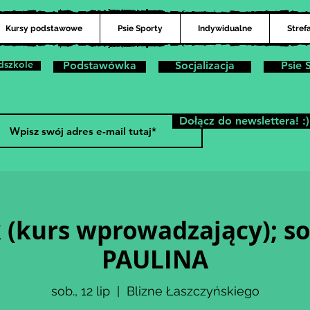
Kursy podstawowe
Psie Sporty
Indywidualne
Stref
dszkole
Podstawówka
Socjalizacja
Psie 
Dołącz do newslettera! :)
(kurs wprowadzający); so
PAULINA
sob., 12 lip
  |  
Blizne Łaszczyńskiego