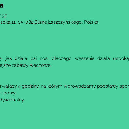
ja
CEST
soka 11, 05-082 Blizne Łaszczyńskiego, Polska
, jak działa psi nos, dlaczego węszenie działa uspokaj
iejsze zabawy węchowe.
trwający 4 godziny, na którym wprowadzamy podstawy spor
grupowy​
indywidualny