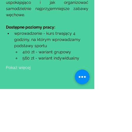
uspokajająco i jak organizować 
samodzielnie najprzyjemniejsze zabawy 
węchowe.
Dostępne poziomy pracy:
wprowadzenie - kurs trwający 4 
godziny, na którym wprowadzamy 
podstawy sportu
400 zł - wariant grupowy​
560 zł - wariant indywidualny
Pokaż więcej
Udostępnij to wydarzenie
Wypełniając formularz zgadzasz się z naszą
Polityką