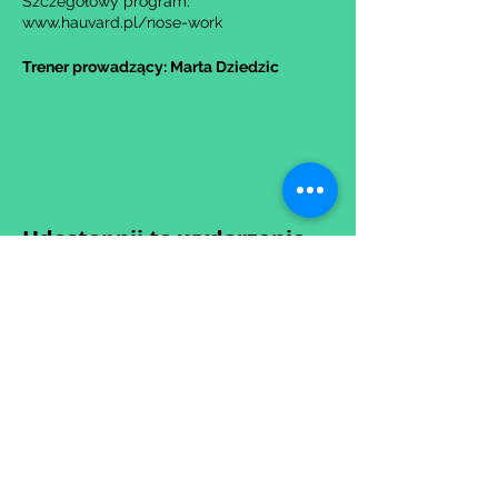
Szczegółowy program:
www.hauvard.pl/nose-work
Trener prowadzący: Marta Dziedzic
Udostępnij to wydarzenie
Wypełniając formularz zgadzasz się z naszą
Polityką
Prywatności.
Zastrzegamy sobie możliwość przesunięcia startu kursu do
dwóch tygodni od proponowanego terminu rozpoczęcia lub
jego anulowania
w przypadku nie uzbierania się minimalnej liczby osób w
grupie.
O ewentualnych zmianach będziemy informować drogą
mailową.