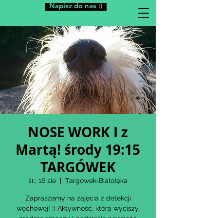
Napisz do nas :)
NOSE WORK I z
Martą! środy 19:15
TARGÓWEK
śr., 16 sie
  |  
Targówek-Białołęka
Zapraszamy na zajęcia z detekcji
węchowej! :) Aktywność, która wyciszy,