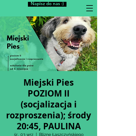
Napisz do nas :)
Miejski Pies
POZIOM II
(socjalizacja i
rozproszenia); środy
20:45, PAULINA
śr., 03 wrz
  |  
Blizne Łaszczyńskiego