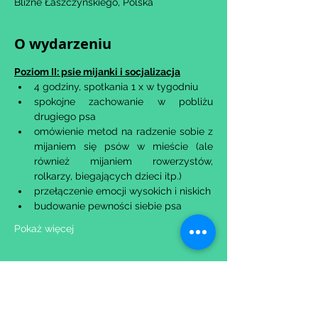
Blizne Łaszczyńskiego, Polska
O wydarzeniu
Poziom II: psie mijanki i socjalizacja
​4 godziny, spotkania 1 x w tygodniu
spokojne zachowanie w pobliżu 
drugiego psa
omówienie metod na radzenie sobie z 
mijaniem się psów w mieście (ale 
również mijaniem rowerzystów, 
rolkarzy, biegających dzieci itp.)
przełączenie emocji wysokich i niskich
budowanie pewności siebie psa
Pokaż więcej
Udostępnij to wydarzenie