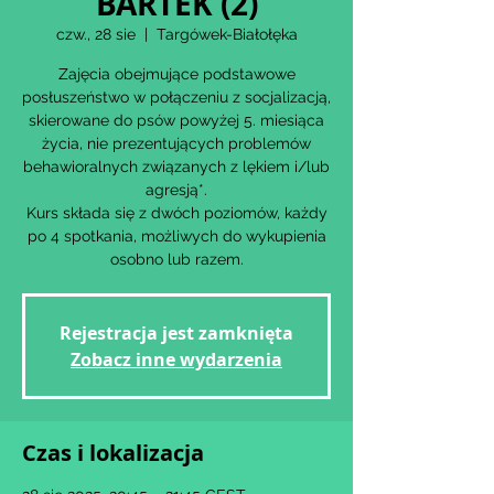
BARTEK (2)
czw., 28 sie
  |  
Targówek-Białołęka
Zajęcia obejmujące podstawowe
posłuszeństwo w połączeniu z socjalizacją,
skierowane do psów powyżej 5. miesiąca
życia, nie prezentujących problemów
behawioralnych związanych z lękiem i/lub
agresją*.
Kurs składa się z dwóch poziomów, każdy
po 4 spotkania, możliwych do wykupienia
osobno lub razem.
Rejestracja jest zamknięta
Zobacz inne wydarzenia
Czas i lokalizacja