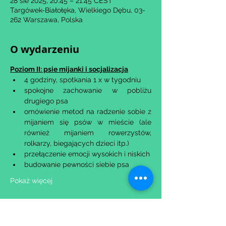
28 sie 2025, 20:45 – 21:45 CEST
Targówek-Białołęka, Wielkiego Dębu, 03-
262 Warszawa, Polska
O wydarzeniu
Poziom II: psie mijanki i socjalizacja
​4 godziny, spotkania 1 x w tygodniu
spokojne zachowanie w pobliżu 
drugiego psa
omówienie metod na radzenie sobie z 
mijaniem się psów w mieście (ale 
również mijaniem rowerzystów, 
rolkarzy, biegających dzieci itp.)
przełączenie emocji wysokich i niskich
budowanie pewności siebie psa
Pokaż więcej