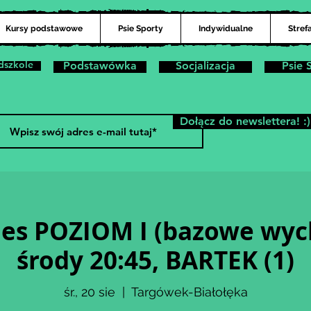
Kursy podstawowe
Psie Sporty
Indywidualne
Stref
dszkole
Podstawówka
Socjalizacja
Psie 
Dołącz do newslettera! :)
Pies POZIOM I (bazowe wyc
środy 20:45, BARTEK (1)
śr., 20 sie
  |  
Targówek-Białołęka