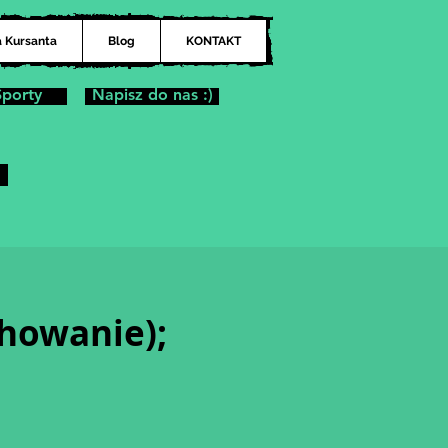
a Kursanta
Blog
KONTAKT
Sporty
Napisz do nas :)
howanie);