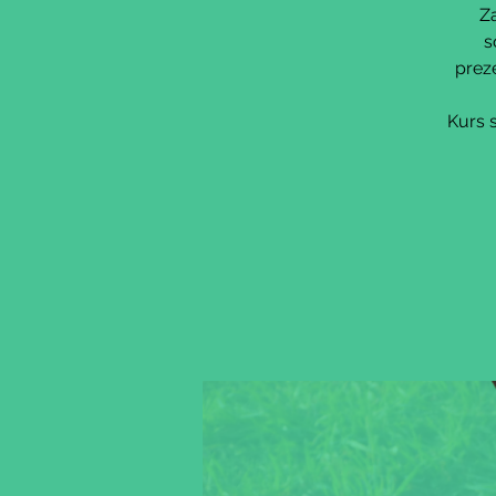
Z
s
prez
Kurs 