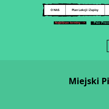
O NAS
Plan Lekcji i Zapisy
Najbliższe terminy -->
Psie Prze
Miejski 