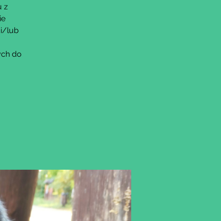
 z
ie
i/lub
ych do