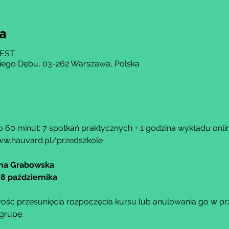
ja
CEST
kiego Dębu, 03-262 Warszawa, Polska
 60 minut: 7 spotkań praktycznych + 1 godzina wykładu onlin
w.hauvard.pl/przedszkole
ina Grabowska
28 października
ść przesunięcia rozpoczęcia kursu lub anulowania go w przy
grupę.