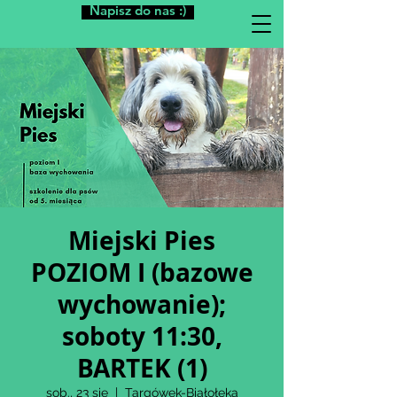
Napisz do nas :)
Miejski Pies
POZIOM I (bazowe
wychowanie);
soboty 11:30,
BARTEK (1)
sob., 23 sie
  |  
Targówek-Białołęka