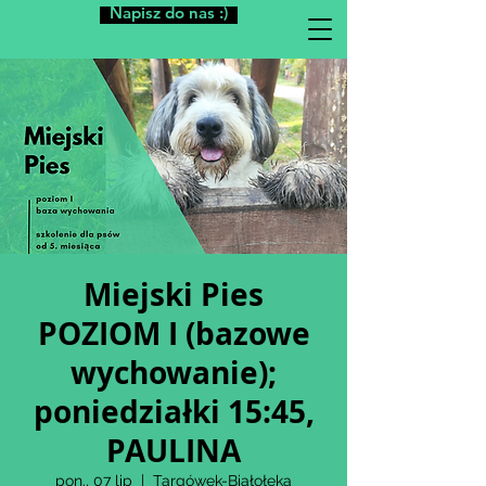
Napisz do nas :)
Miejski Pies
POZIOM I (bazowe
wychowanie);
poniedziałki 15:45,
PAULINA
pon., 07 lip
  |  
Targówek-Białołęka