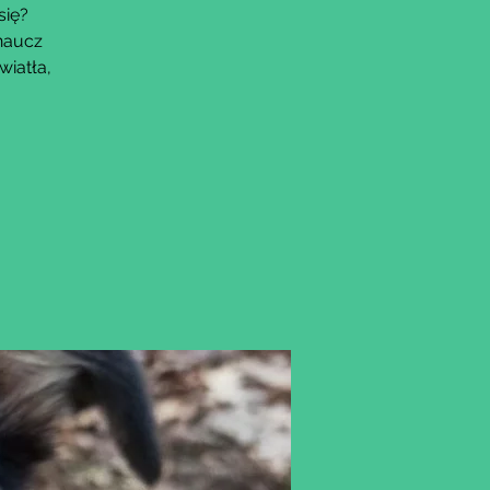
się?
naucz
wiatła,