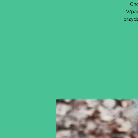
Chc
Wpad
przyda