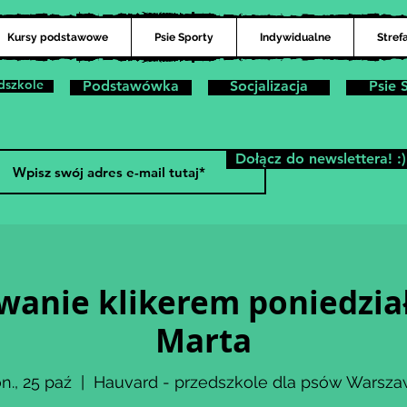
Kursy podstawowe
Psie Sporty
Indywidualne
Stref
dszkole
Podstawówka
Socjalizacja
Psie 
Dołącz do newslettera! :)
wanie klikerem poniedział
Marta
n., 25 paź
  |  
Hauvard - przedszkole dla psów Warsz