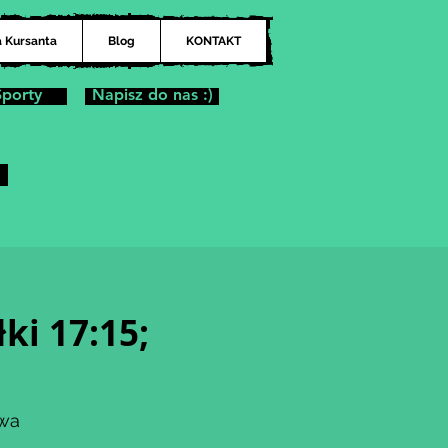
a Kursanta
Blog
KONTAKT
Sporty
Napisz do nas :)
ki 17:15;
awa