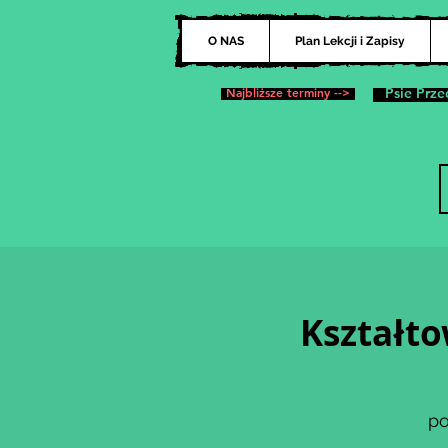
O NAS
Plan Lekcji i Zapisy
Najbliższe terminy -->
Psie Prze
Kształto
po