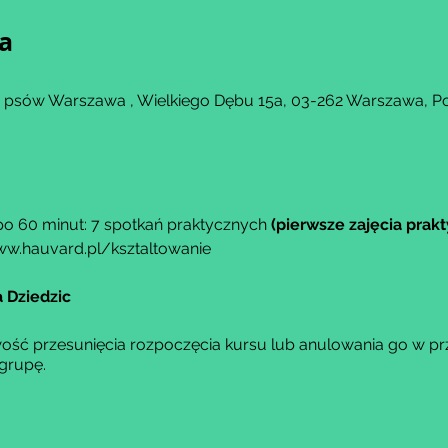
ja
a psów Warszawa , Wielkiego Dębu 15a, 03-262 Warszawa, P
po 60 minut: 7 spotkań praktycznych
(pierwsze zajęcia prak
w.hauvard.pl/ksztaltowanie
 Dziedzic
ść przesunięcia rozpoczęcia kursu lub anulowania go w prz
grupę.