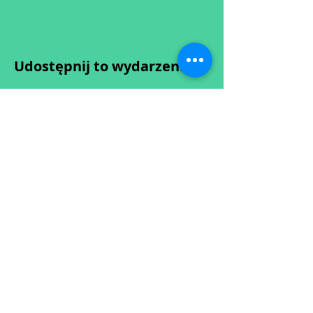
Udostępnij to wydarzenie
Wypełniając formularz zgadzasz się z naszą
Polityką
Prywatności.
Zastrzegamy sobie możliwość przesunięcia startu kursu do
dwóch tygodni od proponowanego terminu rozpoczęcia lub
jego anulowania
w przypadku nie uzbierania się minimalnej liczby osób w
grupie.
O ewentualnych zmianach będziemy informować drogą
mailową.
Dołącz do newslettera! :)