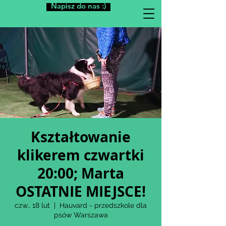
Napisz do nas :)
Kształtowanie
klikerem czwartki
20:00; Marta
OSTATNIE MIEJSCE!
czw., 18 lut
  |  
Hauvard - przedszkole dla
psów Warszawa