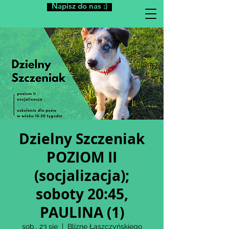
Napisz do nas :)
Dzielny Szczeniak
POZIOM II
(socjalizacja);
soboty 20:45,
PAULINA (1)
sob., 23 sie
  |  
Blizne Łaszczyńskiego