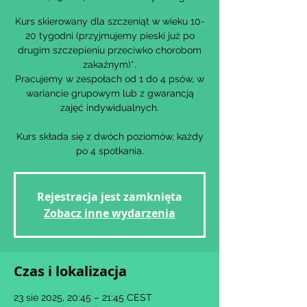
Kurs skierowany dla szczeniąt w wieku 10-
20 tygodni (przyjmujemy pieski już po
drugim szczepieniu przeciwko chorobom
zakaźnym)*.
Pracujemy w zespołach od 1 do 4 psów, w
wariancie grupowym lub z gwarancją
zajęć indywidualnych.
Kurs składa się z dwóch poziomów, każdy
po 4 spotkania.
Rejestracja jest zamknięta
Zobacz inne wydarzenia
Czas i lokalizacja
23 sie 2025, 20:45 – 21:45 CEST