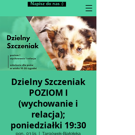
Napisz do nas :)
Dzielny Szczeniak
POZIOM I
(wychowanie i
relacja);
poniedziałki 19:30
pon., 03 lis
  |  
Targówek-Białołęka