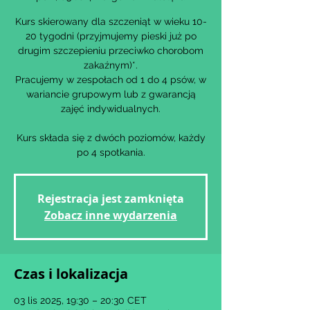
Kurs skierowany dla szczeniąt w wieku 10-
20 tygodni (przyjmujemy pieski już po
drugim szczepieniu przeciwko chorobom
zakaźnym)*.
Pracujemy w zespołach od 1 do 4 psów, w
wariancie grupowym lub z gwarancją
zajęć indywidualnych.
Kurs składa się z dwóch poziomów, każdy
po 4 spotkania.
Rejestracja jest zamknięta
Zobacz inne wydarzenia
Czas i lokalizacja
03 lis 2025, 19:30 – 20:30 CET