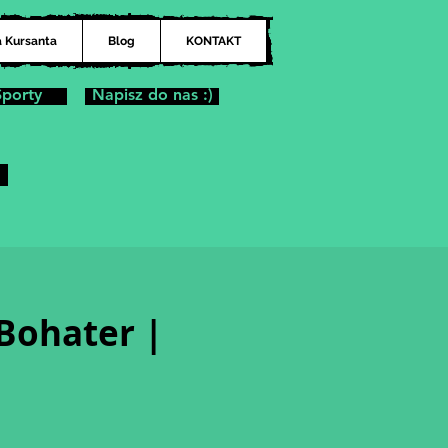
a Kursanta
Blog
KONTAKT
Sporty
Napisz do nas :)
 Bohater |