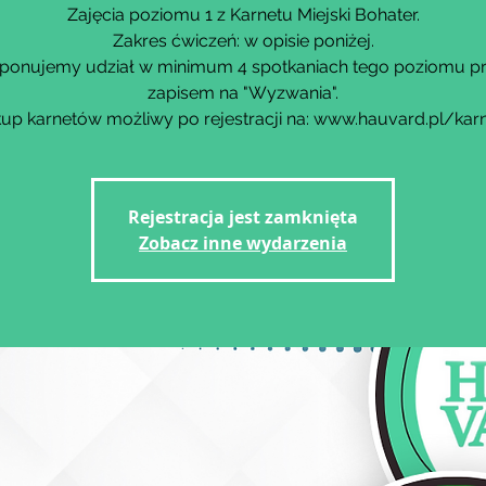
Zajęcia poziomu 1 z Karnetu Miejski Bohater.
Zakres ćwiczeń: w opisie poniżej.
ponujemy udział w minimum 4 spotkaniach tego poziomu p
zapisem na "Wyzwania".
up karnetów możliwy po rejestracji na: www.hauvard.pl/kar
Rejestracja jest zamknięta
Zobacz inne wydarzenia