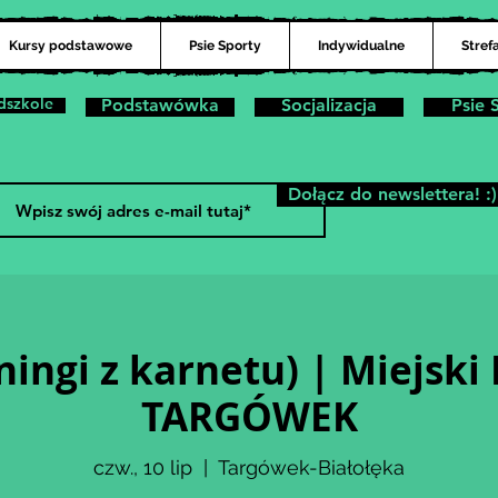
Kursy podstawowe
Psie Sporty
Indywidualne
Stref
dszkole
Podstawówka
Socjalizacja
Psie 
Dołącz do newslettera! :)
ningi z karnetu) | Miejski
TARGÓWEK
czw., 10 lip
  |  
Targówek-Białołęka