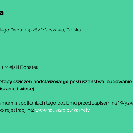
ja
kiego Dębu, 03-262 Warszawa, Polska
u Miejski Bohater.
etapy ćwiczeń podstawowego posłuszeństwa, budowanie 
szanie i więcej
imum 4 spotkaniach tego poziomu przed zapisem na "Wyzwa
rejestracji na: 
www.hauvard.pl/karnety