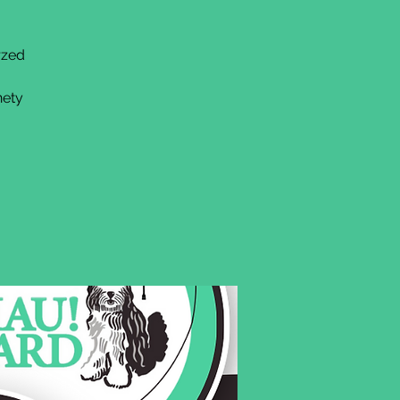
rzed
nety