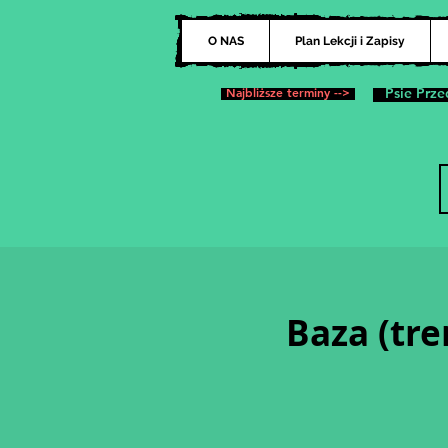
O NAS
Plan Lekcji i Zapisy
Najbliższe terminy -->
Psie Prze
Baza (tre