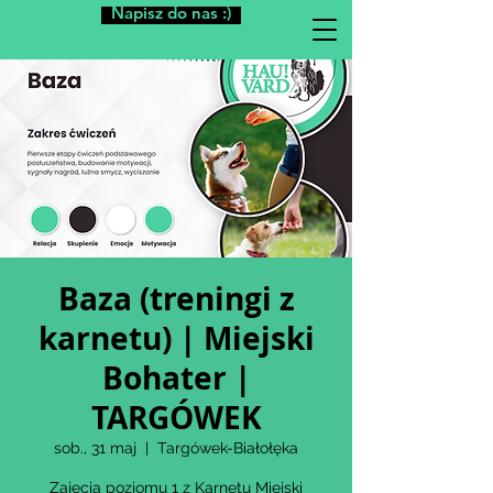
Napisz do nas :)
Baza (treningi z
karnetu) | Miejski
Bohater |
TARGÓWEK
sob., 31 maj
  |  
Targówek-Białołęka
Zajęcia poziomu 1 z Karnetu Miejski