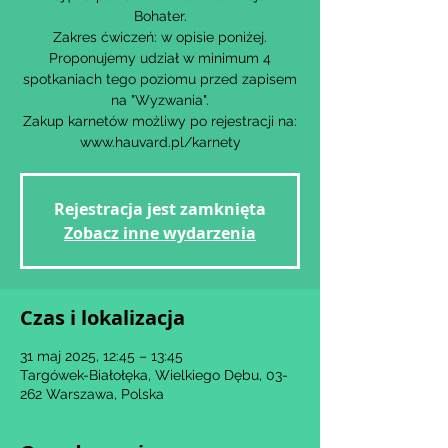
Bohater.
Zakres ćwiczeń: w opisie poniżej.
Proponujemy udział w minimum 4
spotkaniach tego poziomu przed zapisem
na "Wyzwania".
Zakup karnetów możliwy po rejestracji na:
www.hauvard.pl/karnety
Rejestracja jest zamknięta
Zobacz inne wydarzenia
Czas i lokalizacja
31 maj 2025, 12:45 – 13:45
Targówek-Białołęka, Wielkiego Dębu, 03-
262 Warszawa, Polska