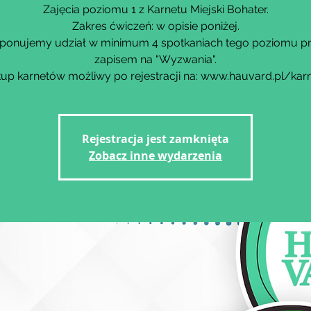
Zajęcia poziomu 1 z Karnetu Miejski Bohater.
Zakres ćwiczeń: w opisie poniżej.
ponujemy udział w minimum 4 spotkaniach tego poziomu p
zapisem na "Wyzwania".
up karnetów możliwy po rejestracji na: www.hauvard.pl/kar
Rejestracja jest zamknięta
Zobacz inne wydarzenia