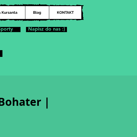
a Kursanta
Blog
KONTAKT
Sporty
Napisz do nas :)
 Bohater |