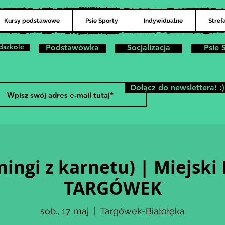
Kursy podstawowe
Psie Sporty
Indywidualne
Stref
dszkole
Podstawówka
Socjalizacja
Psie 
Dołącz do newslettera! :)
ningi z karnetu) | Miejski
TARGÓWEK
sob., 17 maj
  |  
Targówek-Białołęka