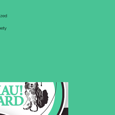
rzed
nety