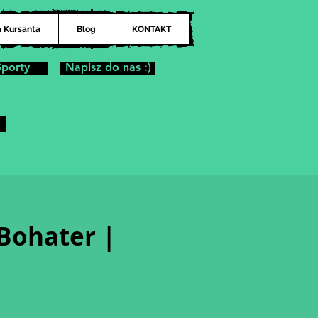
a Kursanta
Blog
KONTAKT
Sporty
Napisz do nas :)
 Bohater |