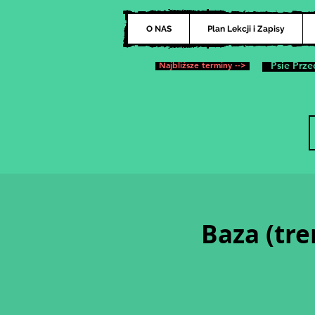
O NAS
Plan Lekcji i Zapisy
Najbliższe terminy -->
Psie Prze
Baza (tre