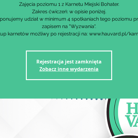
Zajęcia poziomu 1 z Karnetu Miejski Bohater.
Zakres ćwiczeń: w opisie poniżej.
ponujemy udział w minimum 4 spotkaniach tego poziomu p
zapisem na "Wyzwania".
up karnetów możliwy po rejestracji na: www.hauvard.pl/kar
Rejestracja jest zamknięta
Zobacz inne wydarzenia