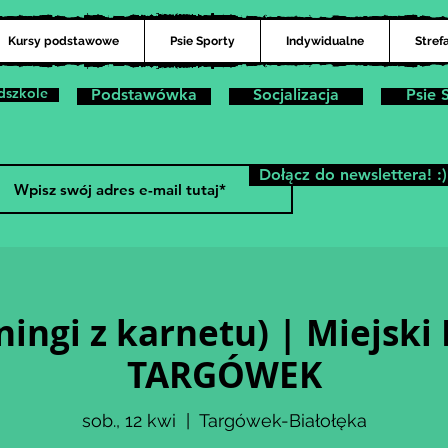
Kursy podstawowe
Psie Sporty
Indywidualne
Stref
dszkole
Podstawówka
Socjalizacja
Psie 
Dołącz do newslettera! :)
ningi z karnetu) | Miejski
TARGÓWEK
sob., 12 kwi
  |  
Targówek-Białołęka