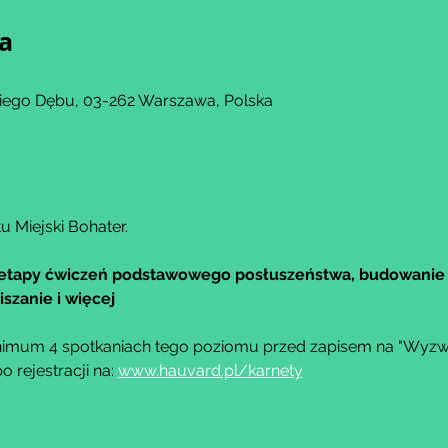
ja
kiego Dębu, 03-262 Warszawa, Polska
u Miejski Bohater.
etapy ćwiczeń podstawowego posłuszeństwa, budowanie 
szanie i więcej
imum 4 spotkaniach tego poziomu przed zapisem na "Wyzwa
rejestracji na: 
www.hauvard.pl/karnety