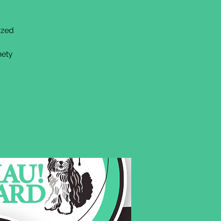
rzed
nety