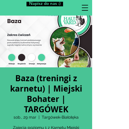
Napisz do nas :)
Baza (treningi z
karnetu) | Miejski
Bohater |
TARGÓWEK
sob., 29 mar
  |  
Targówek-Białołęka
Zajęcia poziomu 1 z Karnetu Miejski