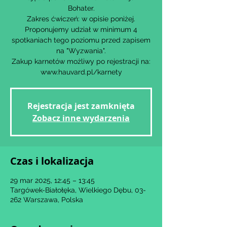
Bohater.
Zakres ćwiczeń: w opisie poniżej.
Proponujemy udział w minimum 4
spotkaniach tego poziomu przed zapisem
na "Wyzwania".
Zakup karnetów możliwy po rejestracji na:
www.hauvard.pl/karnety
Rejestracja jest zamknięta
Zobacz inne wydarzenia
Czas i lokalizacja
29 mar 2025, 12:45 – 13:45
Targówek-Białołęka, Wielkiego Dębu, 03-
262 Warszawa, Polska