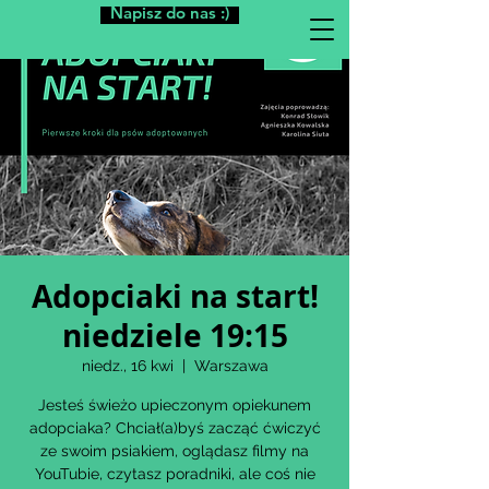
Napisz do nas :)
Adopciaki na start!
niedziele 19:15
niedz., 16 kwi
  |  
Warszawa
Jesteś świeżo upieczonym opiekunem
adopciaka? Chciał(a)byś zacząć ćwiczyć
ze swoim psiakiem, oglądasz filmy na
YouTubie, czytasz poradniki, ale coś nie