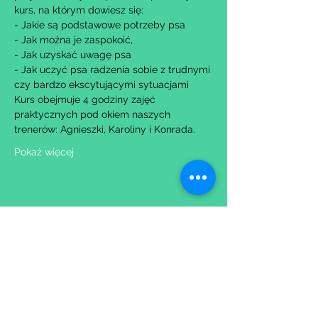
kurs, na którym dowiesz się:
- Jakie są podstawowe potrzeby psa
- Jak można je zaspokoić,
- Jak uzyskać uwagę psa
- Jak uczyć psa radzenia sobie z trudnymi 
czy bardzo ekscytującymi sytuacjami
Kurs obejmuje 4 godziny zajęć 
praktycznych pod okiem naszych 
trenerów: Agnieszki, Karoliny i Konrada.
Pokaż więcej
Udostępnij to wydarzenie
Wypełniając formularz zgadzasz się z naszą
Polityką
Prywatności.