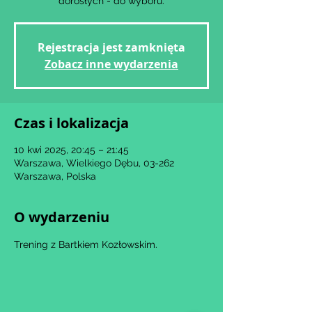
dorosłych - do wyboru.
Rejestracja jest zamknięta
Zobacz inne wydarzenia
Czas i lokalizacja
10 kwi 2025, 20:45 – 21:45
Warszawa, Wielkiego Dębu, 03-262
Warszawa, Polska
O wydarzeniu
Trening z Bartkiem Kozłowskim.