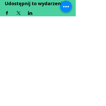
Udostępnij to wydarzenie
Wypełniając formularz zgadzasz się z naszą
Polityką
Prywatności.
Zastrzegamy sobie możliwość przesunięcia startu kursu do
dwóch tygodni od proponowanego terminu rozpoczęcia lub
jego anulowania
w przypadku nie uzbierania się minimalnej liczby osób w
grupie.
O ewentualnych zmianach będziemy informować drogą
mailową.
Dołącz do newslettera! :)