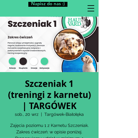
Napisz do nas :)
Szczeniak 1
(treningi z karnetu)
| TARGÓWEK
sob., 20 wrz
  |  
Targówek-Białołęka
Zajęcia poziomu 1 z Karnetu Szczeniak.
Zakres ćwiczeń: w opisie poniżej.