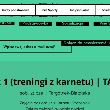
Kursy podstawowe
Psie Sporty
Indywidualne
Stref
dszkole
Podstawówka
Socjalizacja
Psie 
Dołącz do newslettera! :)
 1 (treningi z karnetu) 
sob., 21 cze
  |  
Targówek-Białołęka
Zajęcia poziomu 1 z Karnetu Szczeniak.
Zakres ćwiczeń: w opisie poniżej.