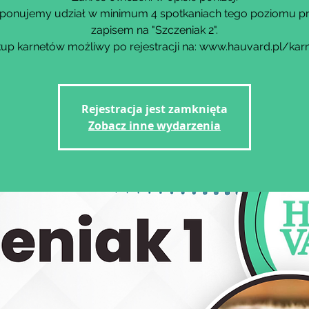
ponujemy udział w minimum 4 spotkaniach tego poziomu p
zapisem na "Szczeniak 2".
up karnetów możliwy po rejestracji na: www.hauvard.pl/kar
Rejestracja jest zamknięta
Zobacz inne wydarzenia