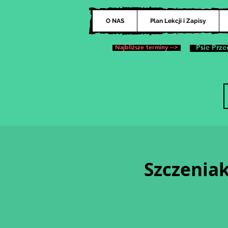
O NAS
Plan Lekcji i Zapisy
Najbliższe terminy -->
Psie Prze
Szczeniak