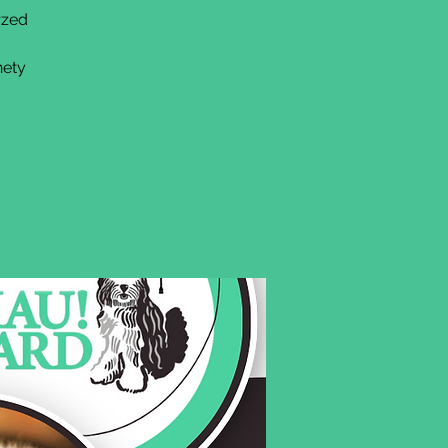
rzed
nety