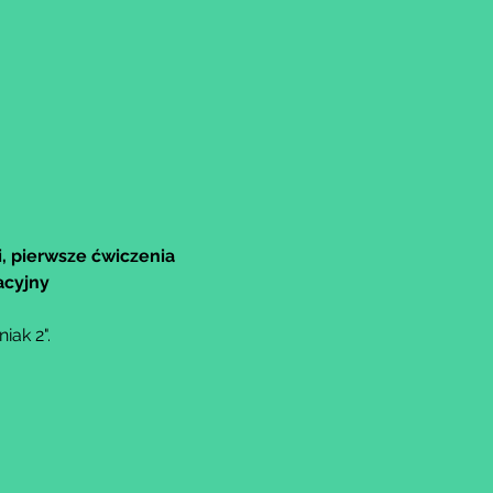
, pierwsze ćwiczenia 
acyjny
ak 2".