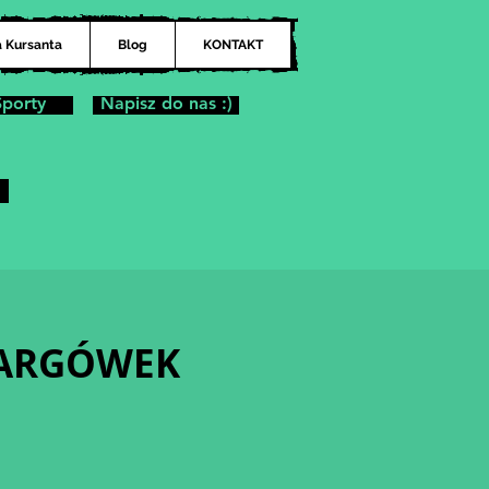
a Kursanta
Blog
KONTAKT
Sporty
Napisz do nas :)
| TARGÓWEK