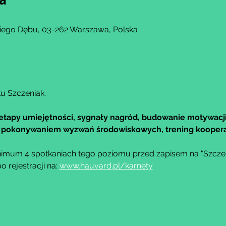
kiego Dębu, 03-262 Warszawa, Polska
u Szczeniak.
etapy umiejętności, sygnały nagród, budowanie motywacji
 z pokonywaniem wyzwań środowiskowych, trening kooper
imum 4 spotkaniach tego poziomu przed zapisem na "Szczeni
rejestracji na: 
www.hauvard.pl/karnety