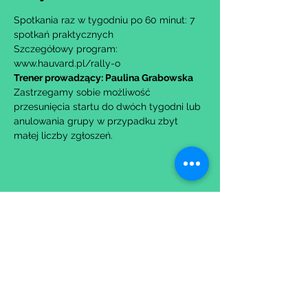
Spotkania raz w tygodniu po 60 minut: 7 
spotkań praktycznych
Szczegółowy program: 
www.hauvard.pl/rally-o
Trener prowadzący: Paulina Grabowska
Zastrzegamy sobie możliwość 
przesunięcia startu do dwóch tygodni lub 
anulowania grupy w przypadku zbyt 
małej liczby zgłoszeń.
Udostępnij to wydarzenie
Wypełniając formularz zgadzasz się z naszą
Polityką
Prywatności.
Zastrzegamy sobie możliwość przesunięcia startu kursu do