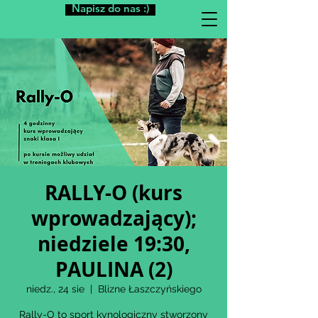
Napisz do nas :)
RALLY-O (kurs
wprowadzający);
niedziele 19:30,
PAULINA (2)
niedz., 24 sie
  |  
Blizne Łaszczyńskiego
Rally-O to sport kynologiczny stworzony