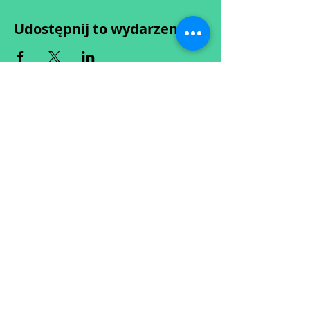
Udostępnij to wydarzenie
Wypełniając formularz zgadzasz się z naszą
Polityką
Prywatności.
Zastrzegamy sobie możliwość przesunięcia startu kursu do
dwóch tygodni od proponowanego terminu rozpoczęcia lub
jego anulowania
w przypadku nie uzbierania się minimalnej liczby osób w
grupie.
O ewentualnych zmianach będziemy informować drogą
mailową.
Dołącz do newslettera! :)