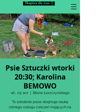
Napisz do nas :)
Psie Sztuczki wtorki
20:30; Karolina
BEMOWO
wt., 05 wrz
  |  
Blizne Łaszczyńskiego
To szkolenie psów obejmuje naukę
różnego rodzaju ćwiczeń mających na