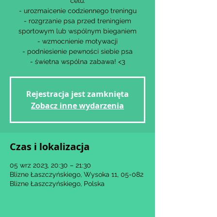
celu:
- urozmaicenie codziennego treningu
- rozgrzanie psa przed treningiem
sportowym lub wspólnym bieganiem
- wzmocnienie motywacji
- podniesienie pewności siebie psa
- świetna wspólna zabawa! <3
Rejestracja jest zamknięta
Zobacz inne wydarzenia
Czas i lokalizacja
05 wrz 2023, 20:30 – 21:30
Blizne Łaszczyńskiego, Wysoka 11, 05-082
Blizne Łaszczyńskiego, Polska