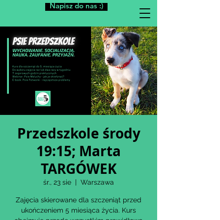
Napisz do nas :)
Przedszkole środy
19:15; Marta
TARGÓWEK
śr., 23 sie
  |  
Warszawa
Zajęcia skierowane dla szczeniąt przed
ukończeniem 5 miesiąca życia. Kurs