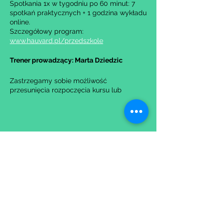
Spotkania 1x w tygodniu po 60 minut: 7
spotkań praktycznych + 1 godzina wykładu
online.
Szczegółowy program:
www.hauvard.pl/przedszkole
Trener prowadzący: Marta Dziedzic
Zastrzegamy sobie możliwość
przesunięcia rozpoczęcia kursu lub
anulowania go w przypadku nie uzbierania
się minimalnej liczby osób na grupę.
Udostępnij to wydarzenie
Wypełniając formularz zgadzasz się z naszą
Polityką
Prywatności.
Zastrzegamy sobie możliwość przesunięcia startu kursu do
dwóch tygodni od proponowanego terminu rozpoczęcia lub