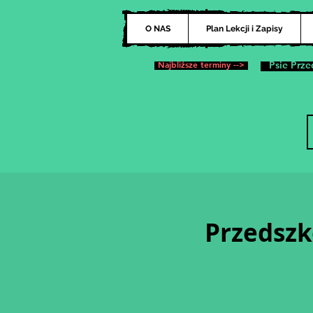
O NAS
Plan Lekcji i Zapisy
Najbliższe terminy -->
Psie Prze
Przedszk