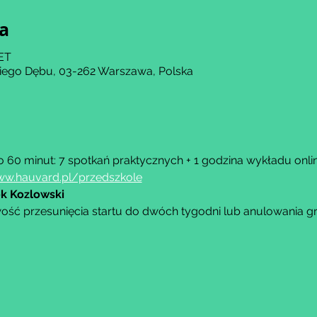
ja
CET
kiego Dębu, 03-262 Warszawa, Polska
 60 minut: 7 spotkań praktycznych + 1 godzina wykładu onlin
w.hauvard.pl/przedszkole
k Kozlowski
ość przesunięcia startu do dwóch tygodni lub anulowania g