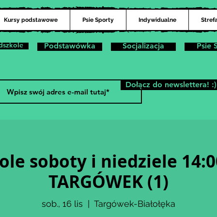
Kursy podstawowe
Psie Sporty
Indywidualne
Stref
dszkole
Podstawówka
Socjalizacja
Psie 
Dołącz do newslettera! :)
ole soboty i niedziele 14:0
TARGÓWEK (1)
sob., 16 lis
  |  
Targówek-Białołęka