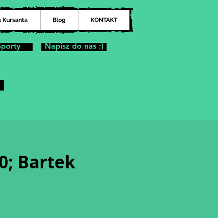
a Kursanta
Blog
KONTAKT
Sporty
Napisz do nas :)
0; Bartek