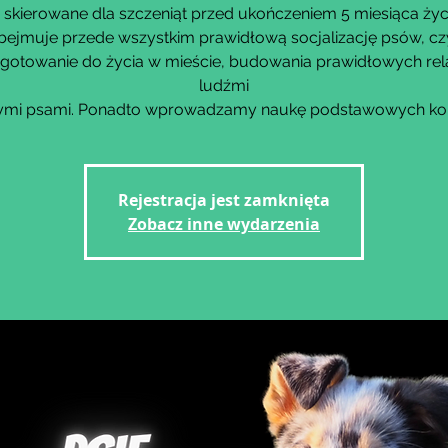
 skierowane dla szczeniąt przed ukończeniem 5 miesiąca życ
bejmuje przede wszystkim prawidłową socjalizację psów, czy
gotowanie do życia w mieście, budowania prawidłowych rela
ludźmi
Rejestracja jest zamknięta
Zobacz inne wydarzenia