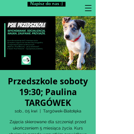
Napisz do nas :)
Przedszkole soboty
19:30; Paulina
TARGÓWEK
sob., 05 kwi
  |  
Targówek-Białołęka
Zajęcia skierowane dla szczeniąt przed
ukończeniem 5 miesiąca życia. Kurs