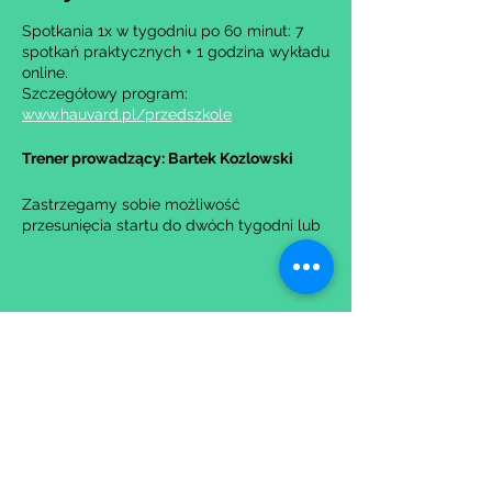
Spotkania 1x w tygodniu po 60 minut: 7
spotkań praktycznych + 1 godzina wykładu
online.
Szczegółowy program:
www.hauvard.pl/przedszkole
Trener prowadzący: Bartek Kozlowski
Zastrzegamy sobie możliwość
przesunięcia startu do dwóch tygodni lub
anulowania grupy w przypadku zbyt małej
liczby zgłoszeń.
Udostępnij to wydarzenie
Wypełniając formularz zgadzasz się z naszą
Polityką
Prywatności.