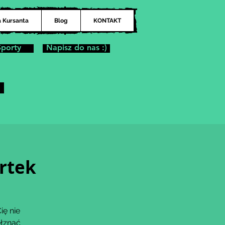
a Kursanta
Blog
KONTAKT
Sporty
Napisz do nas :)
rtek
ię nie
ełznać