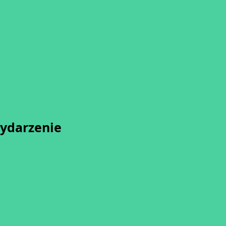
wydarzenie
sz się z naszą
Polityką Prywatności.
przesunięcia startu kursu do dwóch
o terminu rozpoczęcia lub jego
ulowania