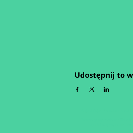
Udostępnij to 
Wypełniając formularz zgadza
Zastrzegamy sobie możliwość 
tygodni od proponowaneg
an