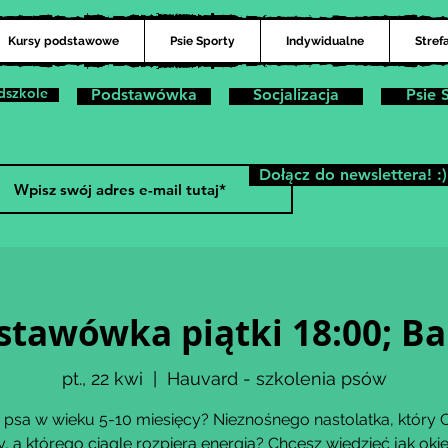
Kursy podstawowe
Psie Sporty
Indywidualne
Stref
dszkole
Podstawówka
Socjalizacja
Psie 
Dołącz do newslettera! :)
stawówka piątki 18:00; Ba
pt., 22 kwi
  |  
Hauvard - szkolenia psów
psa w wieku 5-10 miesięcy? Nieznośnego nastolatka, który C
y, a którego ciągle rozpiera energia? Chcesz wiedzieć jak oki