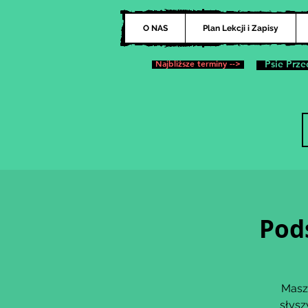
O NAS
Plan Lekcji i Zapisy
Najbliższe terminy -->
Psie Prze
Pod
Masz 
słysz