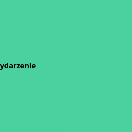
wydarzenie
sz się z naszą
Polityką Prywatności.
przesunięcia startu kursu do dwóch
o terminu rozpoczęcia lub jego
ulowania
ię minimalnej liczby osób w grupie.
dziemy informować drogą mailową.