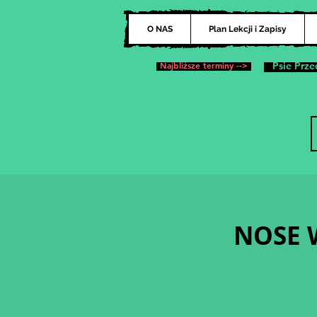
O NAS
Plan Lekcji i Zapisy
Najbliższe terminy -->
Psie Prze
NOSE W