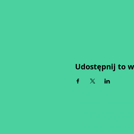
Udostępnij to 
Wypełniając formularz zgadza
Zastrzegamy sobie możliwość 
tygodni od proponowaneg
an
w przypadku nie uzbierania s
O ewentualnych zmianach bę