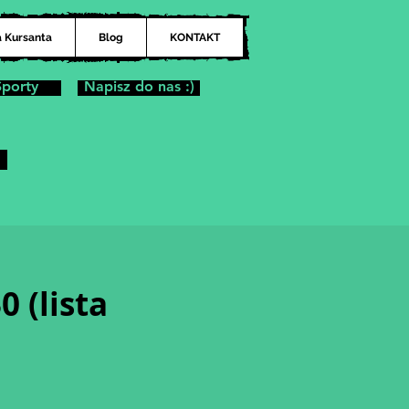
a Kursanta
Blog
KONTAKT
Sporty
Napisz do nas :)
 (lista