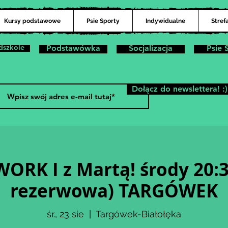
Kursy podstawowe
Psie Sporty
Indywidualne
Stref
dszkole
Podstawówka
Socjalizacja
Psie 
Dołącz do newslettera! :)
ORK I z Martą! środy 20:30
rezerwowa) TARGÓWEK
śr., 23 sie
  |  
Targówek-Białołęka