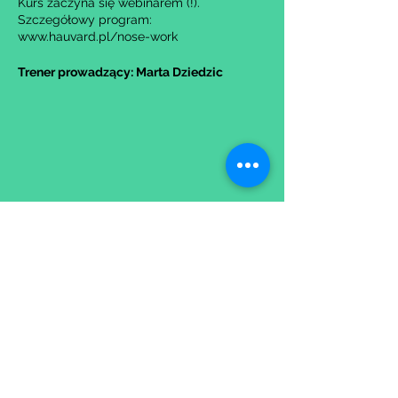
Kurs zaczyna się webinarem (!).
Szczegółowy program:
www.hauvard.pl/nose-work
Trener prowadzący: Marta Dziedzic
Udostępnij to wydarzenie
Wypełniając formularz zgadzasz się z naszą
Polityką
Prywatności.
Zastrzegamy sobie możliwość przesunięcia startu kursu do
dwóch tygodni od proponowanego terminu rozpoczęcia lub
jego anulowania
w przypadku nie uzbierania się minimalnej liczby osób w
grupie.
O ewentualnych zmianach będziemy informować drogą
mailową.