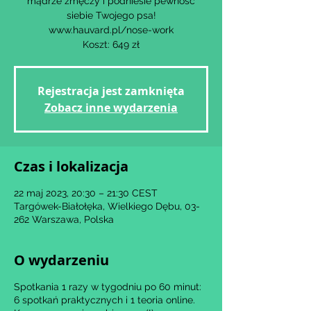
mądrze zmęczy i podniesie pewność
siebie Twojego psa!
www.hauvard.pl/nose-work
Koszt: 649 zł
Rejestracja jest zamknięta
Zobacz inne wydarzenia
Czas i lokalizacja
22 maj 2023, 20:30 – 21:30 CEST
Targówek-Białołęka, Wielkiego Dębu, 03-
262 Warszawa, Polska
O wydarzeniu
Spotkania 1 razy w tygodniu po 60 minut:
6 spotkań praktycznych i 1 teoria online.