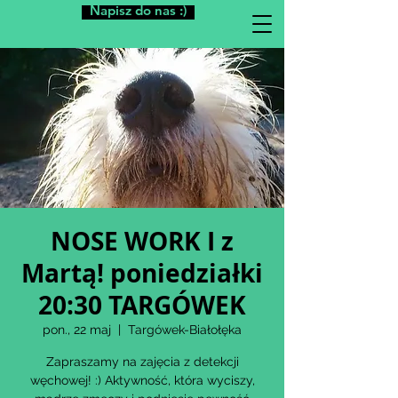
Napisz do nas :)
NOSE WORK I z
Martą! poniedziałki
20:30 TARGÓWEK
pon., 22 maj
  |  
Targówek-Białołęka
Zapraszamy na zajęcia z detekcji
węchowej! :) Aktywność, która wyciszy,