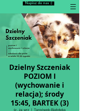
Napisz do nas :)
Dzielny Szczeniak
POZIOM I
(wychowanie i
relacja); środy
15:45, BARTEK (3)
śr., 24 wrz
  |  
Targówek-Białołęka