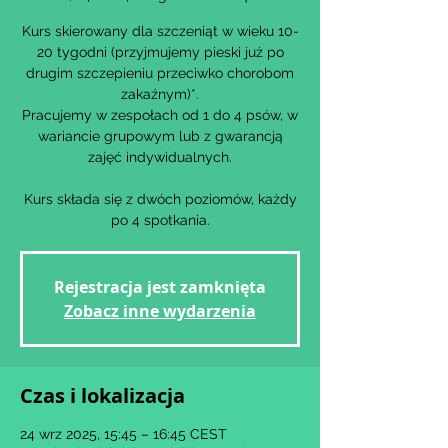
Kurs skierowany dla szczeniąt w wieku 10-
20 tygodni (przyjmujemy pieski już po
drugim szczepieniu przeciwko chorobom
zakaźnym)*.
Pracujemy w zespołach od 1 do 4 psów, w
wariancie grupowym lub z gwarancją
zajęć indywidualnych.
Kurs składa się z dwóch poziomów, każdy
po 4 spotkania.
Rejestracja jest zamknięta
Zobacz inne wydarzenia
Czas i lokalizacja
24 wrz 2025, 15:45 – 16:45 CEST