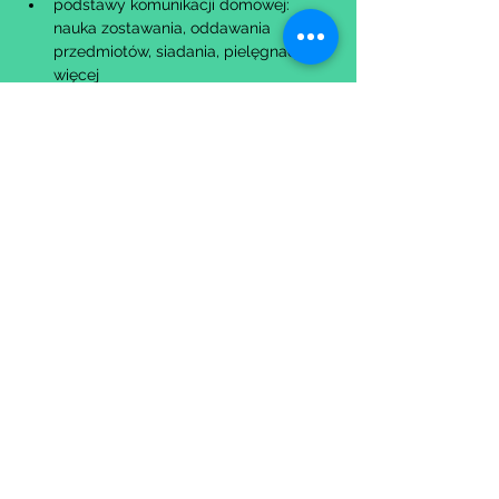
podstawy komunikacji domowej: 
nauka zostawania, oddawania 
przedmiotów, siadania, pielęgnacji i 
więcej
Udostępnij to wydarzenie
Wypełniając formularz zgadzasz się z naszą
Polityką
Prywatności.
Zastrzegamy sobie możliwość przesunięcia startu kursu do
dwóch tygodni od proponowanego terminu rozpoczęcia lub
jego anulowania
w przypadku nie uzbierania się minimalnej liczby osób w
grupie.
O ewentualnych zmianach będziemy informować drogą
mailową.