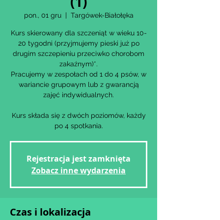
(1)
pon., 01 gru
  |  
Targówek-Białołęka
Kurs skierowany dla szczeniąt w wieku 10-
20 tygodni (przyjmujemy pieski już po
drugim szczepieniu przeciwko chorobom
zakaźnym)*.
Pracujemy w zespołach od 1 do 4 psów, w
wariancie grupowym lub z gwarancją
zajęć indywidualnych.
Kurs składa się z dwóch poziomów, każdy
po 4 spotkania.
Rejestracja jest zamknięta
Zobacz inne wydarzenia
Czas i lokalizacja