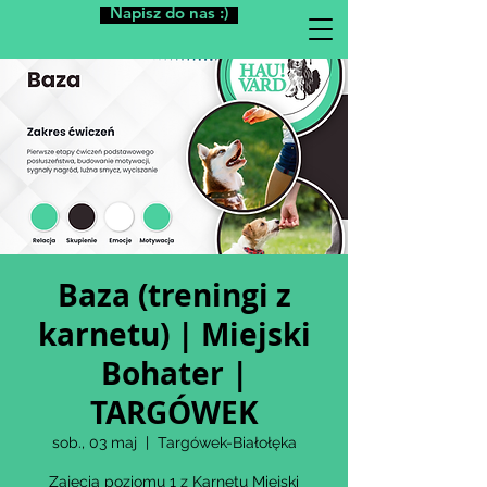
Napisz do nas :)
Baza (treningi z
karnetu) | Miejski
Bohater |
TARGÓWEK
sob., 03 maj
  |  
Targówek-Białołęka
Zajęcia poziomu 1 z Karnetu Miejski