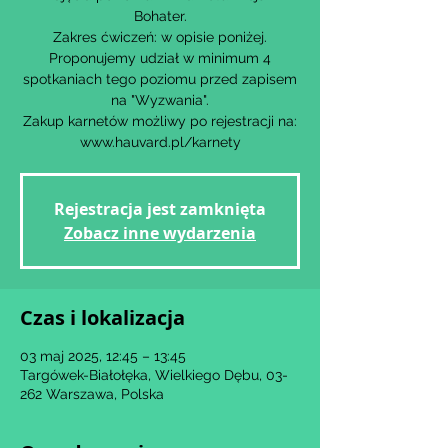
Bohater.
Zakres ćwiczeń: w opisie poniżej.
Proponujemy udział w minimum 4
spotkaniach tego poziomu przed zapisem
na "Wyzwania".
Zakup karnetów możliwy po rejestracji na:
www.hauvard.pl/karnety
Rejestracja jest zamknięta
Zobacz inne wydarzenia
Czas i lokalizacja
03 maj 2025, 12:45 – 13:45
Targówek-Białołęka, Wielkiego Dębu, 03-
262 Warszawa, Polska