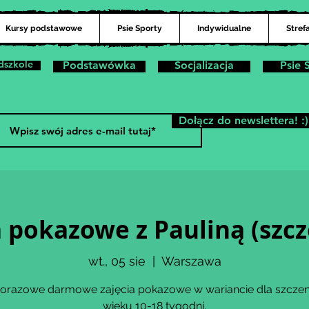
Kursy podstawowe
Psie Sporty
Indywidualne
Stref
dszkole
Podstawówka
Socjalizacja
Psie 
Dołącz do newslettera! :)
a pokazowe z Pauliną (szcz
wt., 05 sie
  |  
Warszawa
orazowe darmowe zajęcia pokazowe w wariancie dla szczen
wieku 10-18 tygodni.