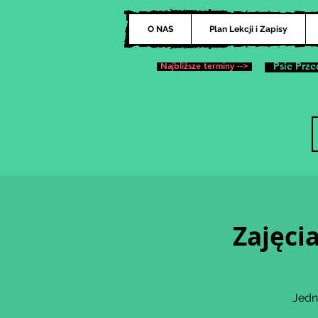
O NAS
Plan Lekcji i Zapisy
Najbliższe terminy -->
Psie Prze
Zajęci
Jedn