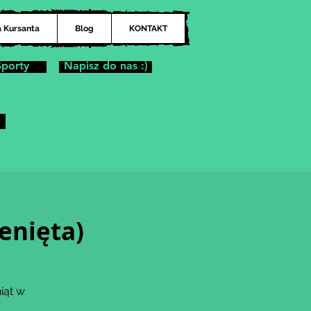
a Kursanta
Blog
KONTAKT
Sporty
Napisz do nas :)
enięta)
iąt w