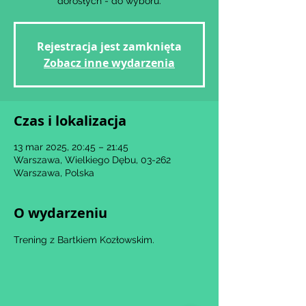
dorosłych - do wyboru.
Rejestracja jest zamknięta
Zobacz inne wydarzenia
Czas i lokalizacja
13 mar 2025, 20:45 – 21:45
Warszawa, Wielkiego Dębu, 03-262
Warszawa, Polska
O wydarzeniu
Trening z Bartkiem Kozłowskim.