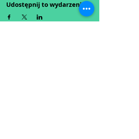
Udostępnij to wydarzenie
Wypełniając formularz zgadzasz się z naszą
Polityką
Prywatności.
Zastrzegamy sobie możliwość przesunięcia startu kursu do
dwóch tygodni od proponowanego terminu rozpoczęcia lub
jego anulowania
w przypadku nie uzbierania się minimalnej liczby osób w
grupie.
O ewentualnych zmianach będziemy informować drogą
mailową.
Dołącz do newslettera! :)