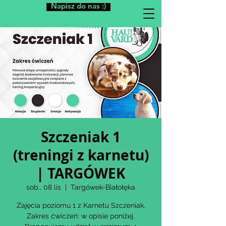
Napisz do nas :)
Szczeniak 1
(treningi z karnetu)
| TARGÓWEK
sob., 08 lis
  |  
Targówek-Białołęka
Zajęcia poziomu 1 z Karnetu Szczeniak.
Zakres ćwiczeń: w opisie poniżej.