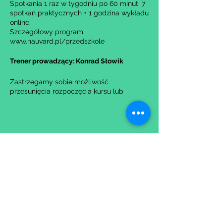
Spotkania 1 raz w tygodniu po 60 minut: 7
spotkań praktycznych + 1 godzina wykładu
online.
Szczegółowy program:
www.hauvard.pl/przedszkole
Trener prowadzący: Konrad Słowik
Zastrzegamy sobie możliwość
przesunięcia rozpoczęcia kursu lub
anulowania go w przypadku nie uzbierania
się minimalnej liczby osób na grupę.
Udostępnij to wydarzenie
Wypełniając formularz zgadzasz się z naszą
Polityką
Prywatności.
Zastrzegamy sobie możliwość przesunięcia startu kursu do
dwóch tygodni od proponowanego terminu rozpoczęcia lub