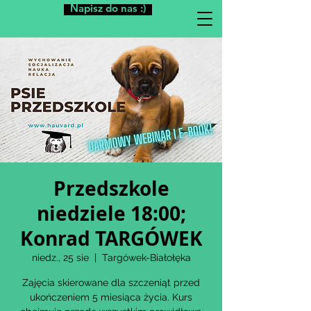
Napisz do nas :)
Przedszkole
niedziele 18:00;
Konrad TARGÓWEK
niedz., 25 sie
  |  
Targówek-Białołęka
Zajęcia skierowane dla szczeniąt przed
ukończeniem 5 miesiąca życia. Kurs