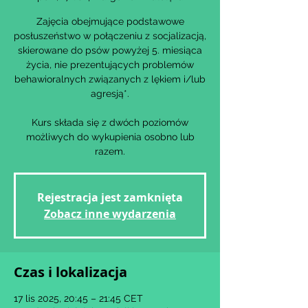
Zajęcia obejmujące podstawowe
posłuszeństwo w połączeniu z socjalizacją,
skierowane do psów powyżej 5. miesiąca
życia, nie prezentujących problemów
behawioralnych związanych z lękiem i/lub
agresją*.
Kurs składa się z dwóch poziomów
możliwych do wykupienia osobno lub
razem.
Rejestracja jest zamknięta
Zobacz inne wydarzenia
Czas i lokalizacja
17 lis 2025, 20:45 – 21:45 CET