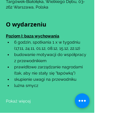
Targówek-Białołęka, Wielkiego Dębu, 03-
262 Warszawa, Polska
O wydarzeniu
Poziom I: baza wychowania
6 godzin, spotkania 1 x w tygodniu 
(17.11, 24.11, 01.12, 08.12, 15.12, 22.12)
budowanie motywacji do współpracy 
z przewodnikiem
prawidłowe zarządzanie nagrodami 
(tak, aby nie stały się "łapówką")
skupienie uwagi na przewodniku
luźna smycz
Pokaż więcej