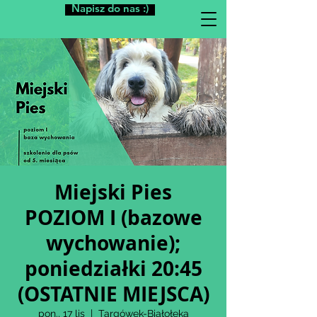
Napisz do nas :)
Miejski Pies
POZIOM I (bazowe
wychowanie);
poniedziałki 20:45
(OSTATNIE MIEJSCA)
pon., 17 lis
  |  
Targówek-Białołęka