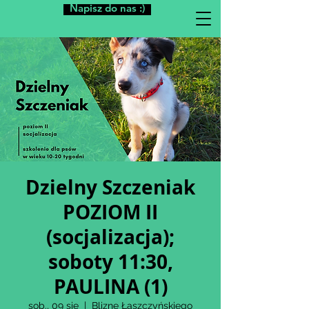
Napisz do nas :)
Dzielny Szczeniak
POZIOM II
(socjalizacja);
soboty 11:30,
PAULINA (1)
sob., 09 sie
  |  
Blizne Łaszczyńskiego