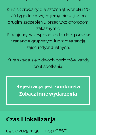
Kurs skierowany dla szczeniąt w wieku 10-
20 tygodni (przyjmujemy pieski już po
drugim szczepieniu przeciwko chorobom
zakaźnym)*.
Pracujemy w zespołach od 1 do 4 psów, w
wariancie grupowym lub z gwarancją
zajęć indywidualnych.
Kurs składa się z dwóch poziomów, każdy
po 4 spotkania.
Rejestracja jest zamknięta
Zobacz inne wydarzenia
Czas i lokalizacja
09 sie 2025, 11:30 – 12:30 CEST